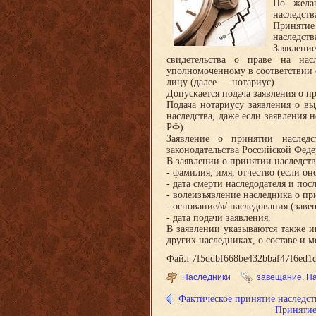
По жела
наследств
Принятие
наследств
Заявлени
свидетельства о праве на нас
уполномоченному в соответствии с
лицу (далее — нотариус).
Допускается подача заявления о пр
Подача нотариусу заявления о вы
наследства, даже если заявления н
РФ).
Заявление о принятии наслед
законодательства Российской Феде
В заявлении о принятии наследст
- фамилия, имя, отчество (если он
- дата смерти наследодателя и пос
- волеизъявление наследника о пр
- основание/я/ наследования (зав
- дата подачи заявления.
В заявлении указываются также и
других наследниках, о составе и 
Файл 7f5ddbf668be432bbaf47f6ed1d
Наследники
завещание
,
На
Фактическое принятие наследст
Принятие