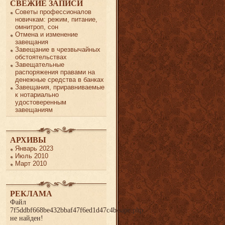
СВЕЖИЕ ЗАПИСИ
Советы профессионалов
новичкам: режим, питание,
омнитроп, сон
Отмена и изменение
завещания
Завещание в чрезвычайных
обстоятельствах
Завещательные
распоряжения правами на
денежные средства в банках
Завещания, приравниваемые
к нотариально
удостоверенным
завещаниям
АРХИВЫ
Январь 2023
Июль 2010
Март 2010
РЕКЛАМА
Файл
7f5ddbf668be432bbaf47f6ed1d47c4b/sape.php
не найден!