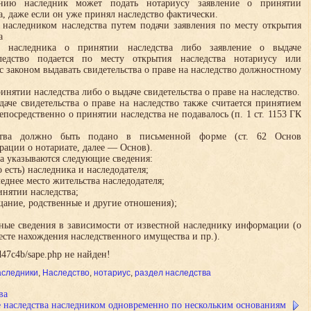
нию наследник может подать нотариусу заявление о принятии
а, даже если он уже принял наследство фактически.
 наследником наследства путем подачи заявления по месту открытия
а
е наследника о принятии наследства либо заявление о выдаче
ледство подается по месту открытия наследства нотариусу или
 законом выдавать свидетельства о праве на наследство должностному
инятии наследства либо о выдаче свидетельства о праве на наследство.
даче свидетельства о праве на наследство также считается принятием
епосредственно о принятии наследства не подавалось (п. 1 ст. 1153 ГК
ства должно быть подано в письменной форме (ст. 62 Основ
рации о нотариате, далее — Основ).
ва указываются следующие сведения:
о есть) наследника и наследодателя;
леднее место жительства наследодателя;
инятии наследства;
ещание, родственные и другие отношения);
ные сведения в зависимости от известной наследнику информации (о
месте нахождения наследственного имущества и пр.).
47c4b/sape.php не найден!
следники
,
Наследство
,
нотариус
,
раздел наследства
ва
 наследства наследником одновременно по нескольким основаниям