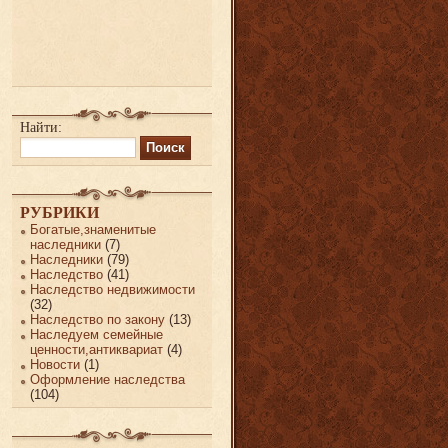
Найти:
РУБРИКИ
Богатые,знаменитые
наследники
(7)
Наследники
(79)
Наследство
(41)
Наследство недвижимости
(32)
Наследство по закону
(13)
Наследуем семейные
ценности,антиквариат
(4)
Новости
(1)
Оформление наследства
(104)