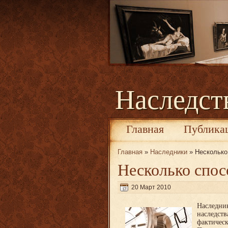
Наследст
Главная
Публика
Главная
»
Наследники
» Несколько
Несколько спос
20 Март 2010
Наследни
наследст
фактическ