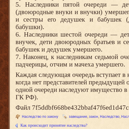
5. Наследники пятой очереди — де
(двоюродные внуки и внучки) умершег
и сестры его дедушек и бабушек 
бабушки).
6. Наследники шестой очереди — де
внучек, дети двоюродных братьев и с
бабушек и дедушек умершего.
7. Наконец, к наследникам седьмой оч
падчерицы, отчим и мачеха умершего.
Каждая следующая очередь вступает в н
когда нет представителей предыдущей 
одной очереди наследуют имущество в 
ГК РФ).
Файл 7f5ddbf668be432bbaf47f6ed1d47c4
Наследство по закону
завещание
,
закон
,
Наследство
,
Насл
Как происходит принятие наследства?