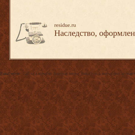
residue.ru
Наследство, оформлен
Fatal error
: Call to a member function return_links() on a non-object in
/var