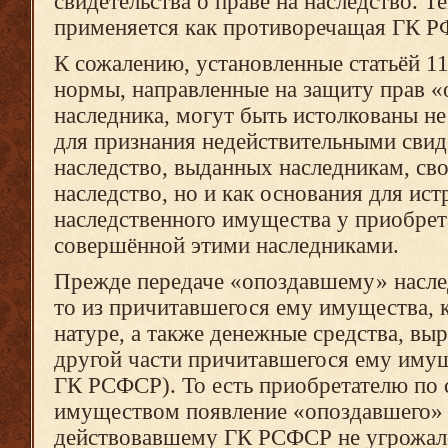
свидетельства о праве на наследство. Т
применяется как противоречащая ГК Р
К сожалению, установленные статьёй 1
нормы, направленные на защиту прав 
наследника, могут быть истолкованы не
для признания недействительными свиде
наследство, выданных наследникам, с
наследство, но и как основания для ис
наследственного имущества у приобрета
совершённой этими наследниками.
Прежде передаче «опоздавшему» насл
то из причитавшегося ему имущества, 
натуре, а также денежные средства, вы
другой части причитавшегося ему имуще
ГК РСФСР). То есть приобретателю по 
имуществом появление «опоздавшего» 
действовавшему ГК РСФСР не угрожал