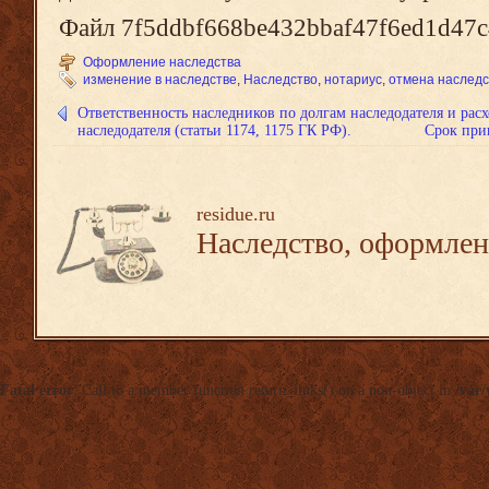
Файл 7f5ddbf668be432bbaf47f6ed1d47c4
Оформление наследства
изменение в наследстве
,
Наследство
,
нотариус
,
отмена наследс
Ответственность наследников по долгам наследодателя и рас
наследодателя (статьи 1174, 1175 ГК РФ).
Срок прин
residue.ru
Наследство, оформлен
Fatal error
: Call to a member function return_links() on a non-object in
/var