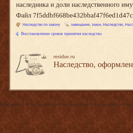
наследника и доли наследственного им
Файл 7f5ddbf668be432bbaf47f6ed1d47c4
Наследство по закону
завещание
,
закон
,
Наследство
,
Насл
Восстановление сроков принятия наследства
residue.ru
Наследство, оформлен
Fatal error
: Call to a member function return_links() on a non-object in
/var